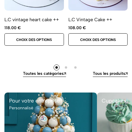
L.C vintage heart cake ++
L.C Vintage Cake ++
118.00
€
108.00
€
CHOIX DES OPTIONS
CHOIX DES OPTIONS
Toutes les catégories
Tous les produits
Pour votre entreprise
Cupcakes
Personnalisé