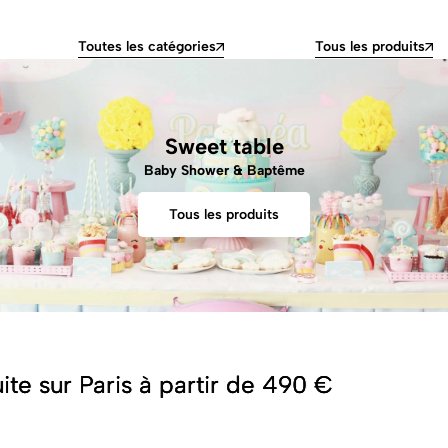
Toutes les catégories
Tous les produits
Sweet table
Baby Shower & Baptême
Tous les produits
r de 490 €
r de 490 €
r de 490 €