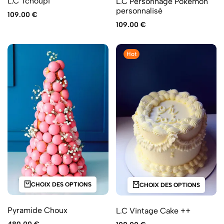
L.C Tchoupi
L.C Personnage Pokémon
personnalisé
109.00
€
109.00
€
Hot
CHOIX DES OPTIONS
CHOIX DES OPTIONS
Pyramide Choux
L.C Vintage Cake ++