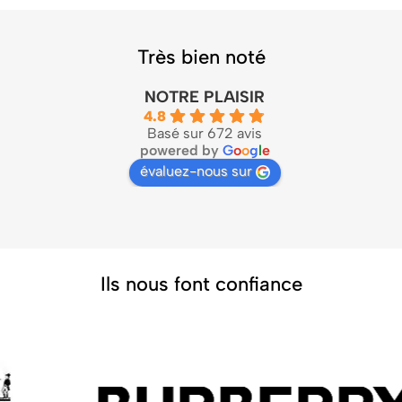
Très bien noté
NOTRE PLAISIR
4.8
Basé sur 672 avis
powered by
G
o
o
g
l
e
évaluez-nous sur
Ils nous font confiance