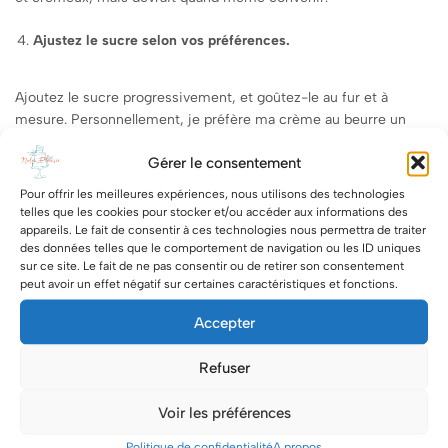
Ajustez le sucre selon vos préférences.
Ajoutez le sucre progressivement, et goûtez-le au fur et à
mesure. Personnellement, je préfère ma crème au beurre un
peu moins sucrée. Je pourrais donc réduire de moitié le liquide
Gérer le consentement
de la recette, ou l’omettre complètement, afin de réduire le
sucre. Cela me permettra de garder la même consistance sans
Pour offrir les meilleures expériences, nous utilisons des technologies
ajouter trop de sucre au point de ne plus pouvoir le goûter.
telles que les cookies pour stocker et/ou accéder aux informations des
appareils. Le fait de consentir à ces technologies nous permettra de traiter
des données telles que le comportement de navigation ou les ID uniques
5. N’ajoutez jamais trop de liquide à votre crème au beurre.
sur ce site. Le fait de ne pas consentir ou de retirer son consentement
peut avoir un effet négatif sur certaines caractéristiques et fonctions.
L’ajout de liquide supplémentaire à votre crème au beurre,
comme des arômes ou des purées, peut la rendre beaucoup trop
Accepter
liquide pour qu’elle puisse s’assembler correctement. Et vous ne
voulez pas avoir à ajouter un tas de sucre en poudre pour
Refuser
l’épaissir, car elle sera alors beaucoup trop sucrée. Ajoutez donc
des arômes avec des extraits puissants, des confitures ou des
Voir les préférences
ingrédients non liquides.
Politique de confidentialité
A propos