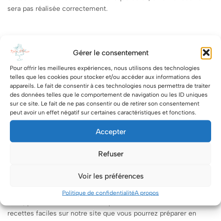
sera pas réalisée correctement.
Coordination œil-main :
Les enfants peuvent exercer celle-ci en
versant les ingrédients dans des bols et des pots, et en versant
Gérer le consentement
le mélange dans des boîtes de conserve à l’aide d’une cuillère.
Pour offrir les meilleures expériences, nous utilisons des technologies
telles que les cookies pour stocker et/ou accéder aux informations des
appareils. Le fait de consentir à ces technologies nous permettra de traiter
Renforce la confiance en soi :
Au fur et à mesure que les
des données telles que le comportement de navigation ou les ID uniques
sur ce site. Le fait de ne pas consentir ou de retirer son consentement
enfants cuisinent, leur niveau d’indépendance augmente, ce qui
peut avoir un effet négatif sur certaines caractéristiques et fonctions.
renforce automatiquement leur estime de soi et leur confiance.
Accepter
Coordination bilatérale :
Cette activité donne aux enfants de
Refuser
nombreuses occasions de développer et d’utiliser leurs deux
mains de manière coordonnée. Que ce soit en roulant des
Voir les préférences
boules de pâte, en abaissant la pâte avec un rouleau à pâtisserie
ou en aplatissant la pâte avec les mains.
Politique de confidentialité
A propos
Alors, profitez-en ! Et n’hésitez pas à consulter les différentes
recettes faciles sur notre site que vous pourrez préparer en