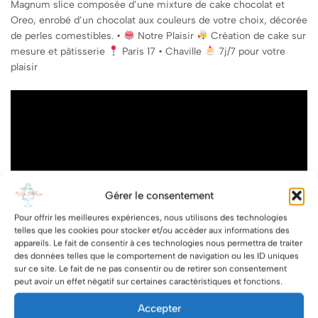
Magnum slice composée d’une mixture de cake chocolat et
Oreo, enrobé d’un chocolat aux couleurs de votre choix, décorée
de perles comestibles. •
Notre Plaisir
Création de cake sur
mesure et pâtisserie
Paris 17 • Chaville
7j/7 pour votre
plaisir
Gérer le consentement
Pour offrir les meilleures expériences, nous utilisons des technologies
telles que les cookies pour stocker et/ou accéder aux informations des
appareils. Le fait de consentir à ces technologies nous permettra de traiter
des données telles que le comportement de navigation ou les ID uniques
sur ce site. Le fait de ne pas consentir ou de retirer son consentement
peut avoir un effet négatif sur certaines caractéristiques et fonctions.
PREVIOUS
NEXT
Accepter
Pourquoi attendre le 24
Aux influences de