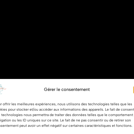
Gérer le consentement
r offrir les meilleures expériences, nous utilisons des technologies telles que les
kies pour stocker et/ou accéder aux informations des appareils. Le fait de consent
 technologies nous permettra de traiter des données telles que le comportement
igation ou les ID uniques sur ce site. Le fait de ne pas consentir ou de retirer son
sentement peut avoir un effet négatif sur certaines caractéristiques et fonctions.