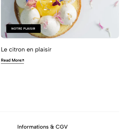
NOTRE PLAISIR
Le citron en plaisir
Qu
d’
Read More
Re
Informations & CGV