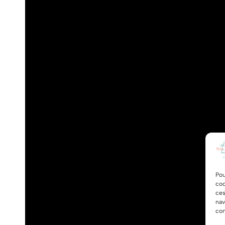
Pou
coo
ces
nav
con