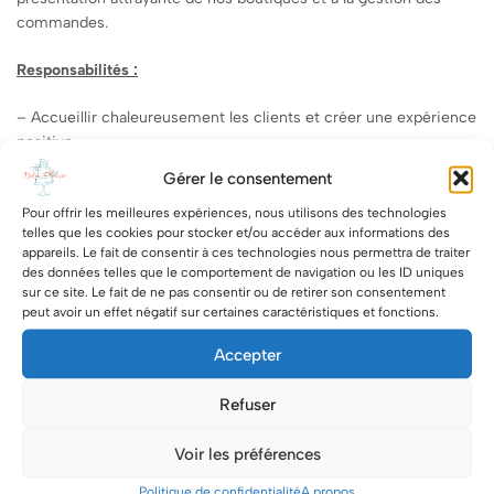
commandes.
Responsabilités :
– Accueillir chaleureusement les clients et créer une expérience
positive.
Gérer le consentement
– Informer les clients sur notre gamme de gâteaux sur mesure
et répondre à leurs questions.
Pour offrir les meilleures expériences, nous utilisons des technologies
telles que les cookies pour stocker et/ou accéder aux informations des
appareils. Le fait de consentir à ces technologies nous permettra de traiter
– Prendre les commandes des clients avec précision et noter
des données telles que le comportement de navigation ou les ID uniques
tous les détails nécessaires.
sur ce site. Le fait de ne pas consentir ou de retirer son consentement
peut avoir un effet négatif sur certaines caractéristiques et fonctions.
– Maintenir la propreté et l’ordre dans les boutiques.
Accepter
– Travailler en équipe pour préparer et emballer les commandes.
Refuser
– Assurer le réapprovisionnement des produits sur les étagères
et les présentoirs.
Voir les préférences
Politique de confidentialité
A propos