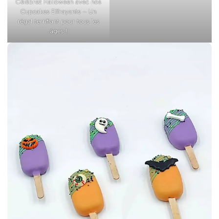
Célébrez Halloween avec nos
Cupcakes Effrayants – Un
régal terrifiant pour tous les
âges !