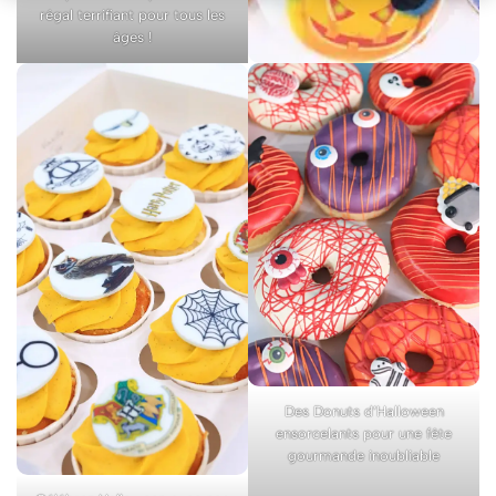
régal terrifiant pour tous les
âges !
Des Donuts d’Halloween
ensorcelants pour une fête
gourmande inoubliable