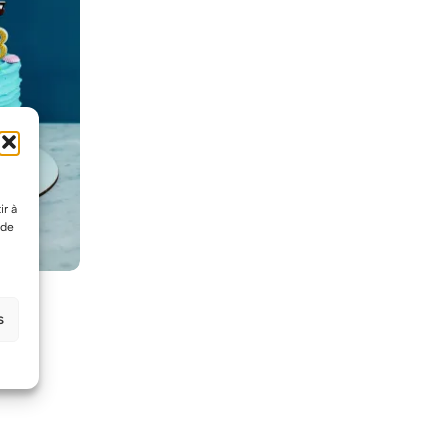
ir à
 de
s