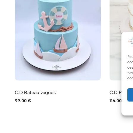
Pou
coo
ces
nav
con
C.D Bateau vagues
C.D Petit 
99.00
€
116.00
€