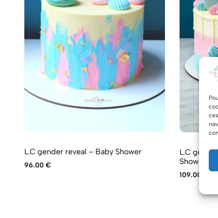
Pou
coo
ces
nav
con
L.C gender reveal – Baby Shower
L.C gender
Shower
96.00
€
109.00
€