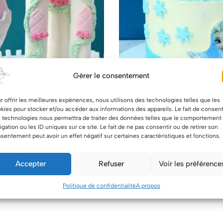
Gérer le consentement
r offrir les meilleures expériences, nous utilisons des technologies telles que les
kies pour stocker et/ou accéder aux informations des appareils. Le fait de consent
 technologies nous permettra de traiter des données telles que le comportement
igation ou les ID uniques sur ce site. Le fait de ne pas consentir ou de retirer son
sentement peut avoir un effet négatif sur certaines caractéristiques et fonctions.
C.D Château Princesse
L.C Elsa – Frozen – Reine d
Accepter
Refuser
Voir les préférence
89.00
€
Politique de confidentialité
A propos