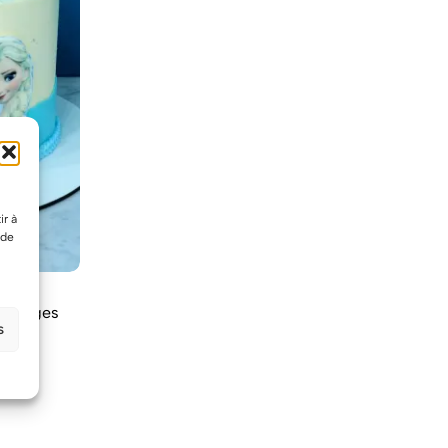
ir à
 de
es neiges
s