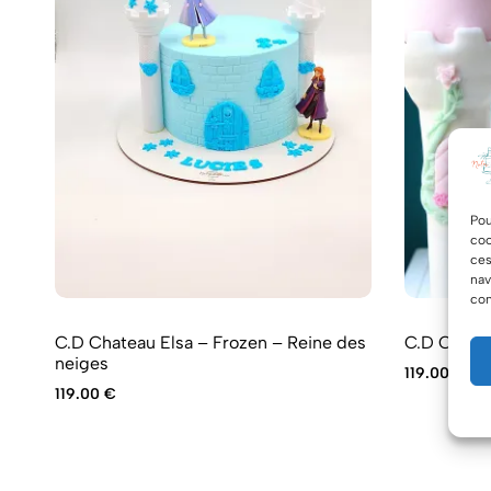
Pou
coo
ces
nav
con
C.D Chateau Elsa – Frozen – Reine des
neiges
119.00
€
119.00
€