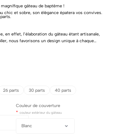
e magnifique gâteau de baptême !
 chic et sobre, son élégance épatera vos convives.
parts.
e, en effet, l’élaboration du gâteau étant artisanale,
ller, nous favorisons un design unique à chaque
26 parts
30 parts
40 parts
Couleur de couverture
*
couleur extérieur du gâteau