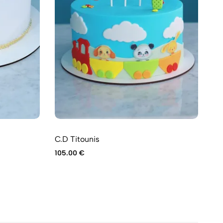
C.D Titounis
C.
105.00
€
10