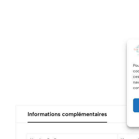
Pou
coo
ces
nav
con
Informations complémentaires