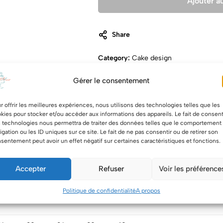
Ajouter a
Share
Category:
Cake design
Tags:
ange
,
Baptême
,
Communion
Gérer le consentement
Paiement
r offrir les meilleures expériences, nous utilisons des technologies telles que les
sécurisé via
kies pour stocker et/ou accéder aux informations des appareils. Le fait de consent
Stripe
 technologies nous permettra de traiter des données telles que le comportement
igation ou les ID uniques sur ce site. Le fait de ne pas consentir ou de retirer son
sentement peut avoir un effet négatif sur certaines caractéristiques et fonctions.
Accepter
Refuser
Voir les préférence
Politique de confidentialité
A propos