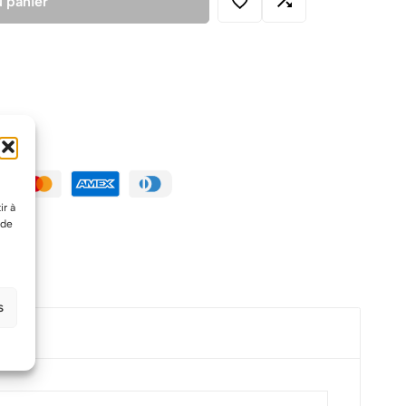
u panier
ir à
 de
s