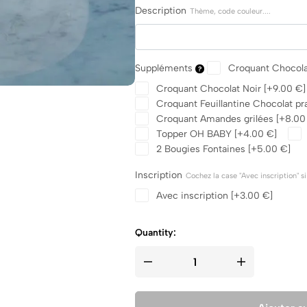
Description
Thème, code couleur....
Suppléments
Croquant Chocola
Croquant Chocolat Noir
[+9.00 €]
Croquant Feuillantine Chocolat pr
Croquant Amandes grilées
[+8.00
Topper OH BABY
[+4.00 €]
2 Bougies Fontaines
[+5.00 €]
Inscription
Cochez la case "Avec inscription" s
Avec inscription
[+3.00 €]
Quantity: