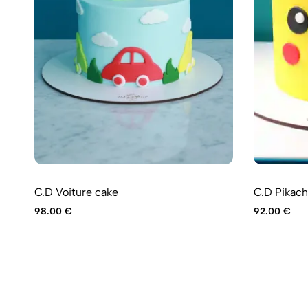
C.D Voiture cake
C.D Pikac
98.00
€
92.00
€