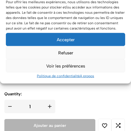
Pour offrir les meilleures expériences, nous utilisons des technologies
telles que les cookies pour stocker et/ou accéder aux informations des
appareils. Le fait de consentir à ces technologies nous permettra de traiter
Suppléments
Croquant Chocolat Blanc
[+9.00 €]
des données telles que le comportement de navigation ou les ID uniques
sur ce site. Le fait de ne pas consentir ou de retirer son consentement
Croquant Chocolat Noir
[+9.00 €]
peut avoir un effet négatif sur certaines caractéristiques et fonctions.
Croquant Feuillantine Chocolat praliné
[+9.00 €]
Croquant Amandes grilées
[+8.00 €]
Accepter
Topper Happy Birthday
[+4.00 €]
Topper OH BABY
[+4.00 €]
Refuser
Topper Mariés
[+4.00 €]
2 Bougies fontaineS
[+5.00 €]
Voir les préférences
Inscription
Avec inscription
[+3.00 €]
Politique de confidentialité
A propos
Quantity:
Ajouter au panier