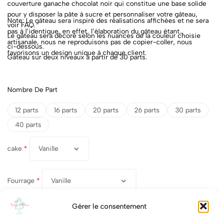
couverture ganache chocolat noir qui constitue une base solide
pour y disposer la pâte à sucre et personnaliser votre gâteau,
Note: Le gâteau sera inspiré des réalisations affichées et ne sera
voir FAQ.
pas à l’identique, en effet, l’élaboration du gâteau étant
Le gâteau sera décoré selon les nuances de la couleur choisie
artisanale, nous ne reproduisons pas de copier-coller, nous
ci-dessous.
favorisons un design unique à chaque client.
Gâteau sur deux niveaux à partir de 30 parts.
Nombre De Part
12 parts
16 parts
20 parts
26 parts
30 parts
40 parts
cake
*
Fourrage
*
Gérer le consentement
Description
Thème, code couleur....