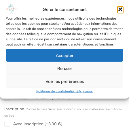
Gérer le consentement
Pour offrir les meilleures expériences, nous utilisons des technologies
telles que les cookies pour stocker et/ou accéder aux informations des
Description
Thème, code couleur....
appareils. Le fait de consentir à ces technologies nous permettra de traiter
des données telles que le comportement de navigation ou les ID uniques
sur ce site. Le fait de ne pas consentir ou de retirer son consentement
peut avoir un effet négatif sur certaines caractéristiques et fonctions.
Suppléments
Croquant Chocolat Blanc
[+9.00 €]
Accepter
Croquant Chocolat Noir
[+9.00 €]
Croquant Feuillantine Chocolat praliné
[+9.00 €]
Refuser
Croquant Amandes grilées
[+8.00 €]
Topper Happy Birthday
[+4.00 €]
Voir les préférences
Topper OH BABY
[+4.00 €]
Politique de confidentialité
A propos
Topper Mariés
[+4.00 €]
2 Bougies Fontaines
[+5.00 €]
Inscription
Cochez la case "Avec inscription" si vous souhaitez inscrire prénom
ou âge
Avec inscription
[+3.00 €]