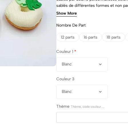
sablés de différentes formes et non pa
Le design des sablés respectera votre
Show More
Nombre De Part
12 parts
16 parts
18 parts
Couleur 1
*
Couleur 3
Thème
Thème, code couleur....