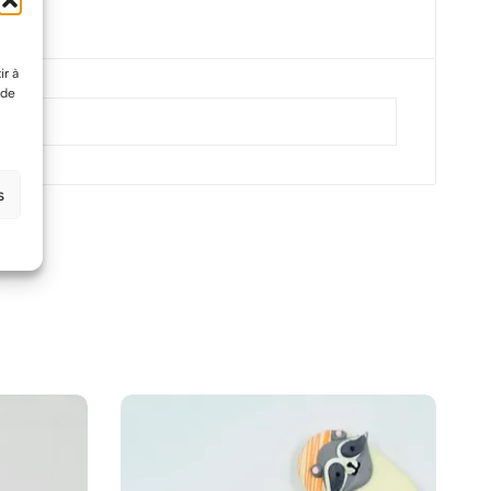
ir à
 de
s