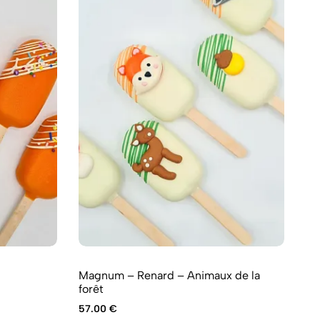
Magnum – Renard – Animaux de la
Ma
forêt
54
57.00
€