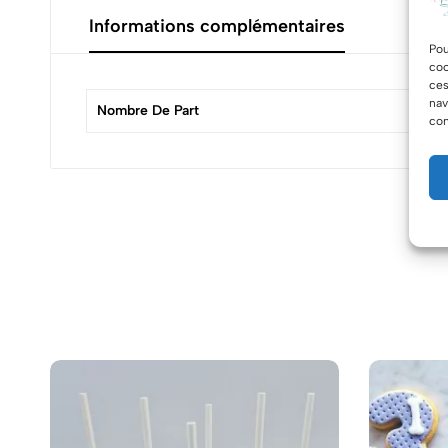
Informations complémentaires
Pou
coo
ces
nav
Nombre De Part
12
con