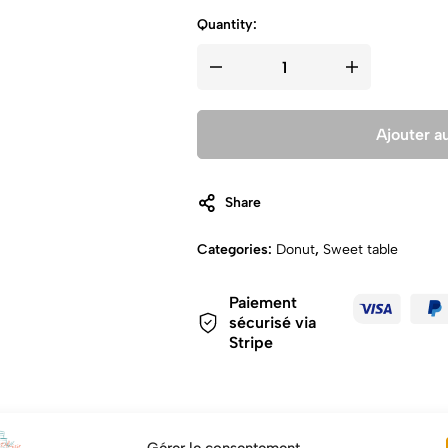
Quantity:
Ajouter a
Share
Categories:
Donut
,
Sweet table
Paiement
sécurisé via
Stripe