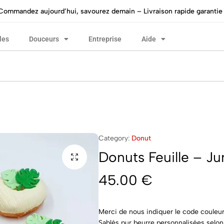
Commandez aujourd’hui, savourez demain – Livraison rapide garantie 
les
Douceurs
Entreprise
Aide
Category:
Donut
Donuts Feuille – Ju
45.00
€
Merci de nous indiquer le code couleu
Sablés pur beurre personnalisées selon