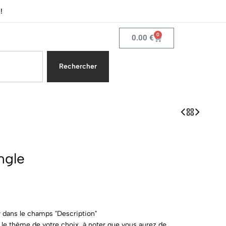
!
0
0.00
€
Rechercher
ngle
r dans le champs "Description"
 le thème de votre choix, à noter que vous aurez des