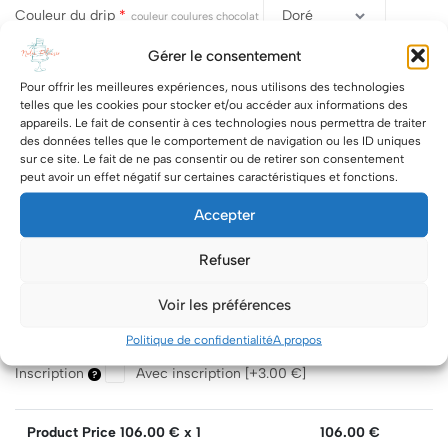
Couleur du drip
*
couleur coulures chocolat
Gérer le consentement
Description
Thème, code couleur....
Pour offrir les meilleures expériences, nous utilisons des technologies
telles que les cookies pour stocker et/ou accéder aux informations des
appareils. Le fait de consentir à ces technologies nous permettra de traiter
des données telles que le comportement de navigation ou les ID uniques
Suppléments
Croquant Chocolat Blanc
[+9.00 €]
sur ce site. Le fait de ne pas consentir ou de retirer son consentement
peut avoir un effet négatif sur certaines caractéristiques et fonctions.
Croquant Chocolat Noir
[+9.00 €]
Croquant Feuillantine Chocolat praliné
[+9.00 €]
Accepter
Croquant Amandes grilées
[+8.00 €]
Topper Happy birthday
[+4.00 €]
Refuser
Topper Mariés
[+4.00 €]
Topper OH BABY
[+4.00 €]
Voir les préférences
Fleurs fraîches
[+10.00 €]
2 Bougies Fontaines
[+5.00 €]
Politique de confidentialité
A propos
Inscription
Avec inscription
[+3.00 €]
Product Price
106.00
€ x 1
106.00
€