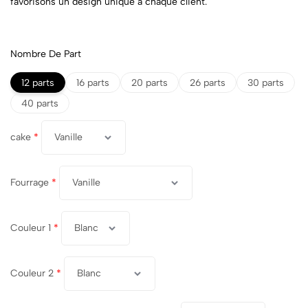
favorisons un design unique à chaque client.
Nombre De Part
12 parts
16 parts
20 parts
26 parts
30 parts
40 parts
cake
*
Fourrage
*
Couleur 1
*
Couleur 2
*