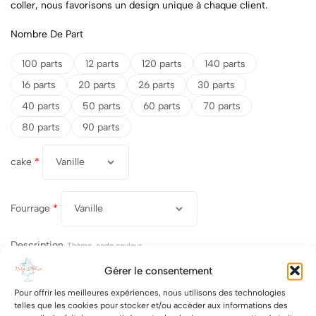
coller, nous favorisons un design unique à chaque client.
Nombre De Part
100 parts
12 parts
120 parts
140 parts
16 parts
20 parts
26 parts
30 parts
40 parts
50 parts
60 parts
70 parts
80 parts
90 parts
cake
*
Fourrage
*
Description
Thème, code couleur....
Gérer le consentement
Pour offrir les meilleures expériences, nous utilisons des technologies
Suppléments
Croquant Chocolat Blanc
[+9.00 €]
telles que les cookies pour stocker et/ou accéder aux informations des