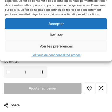
appareils. Le fait de consentir à ces technologies nous permettra de traiter
Croquant Chocolat Noir
[+9.00 €]
des données telles que le comportement de navigation ou les ID uniques
Croquant Feuillantine Chocolat praliné
[+9.00 €]
sur ce site. Le fait de ne pas consentir ou de retirer son consentement
peut avoir un effet négatif sur certaines caractéristiques et fonctions.
Croquant Amandes grilées
[+8.00 €]
Topper Happy birthday
[+4.00 €]
Accepter
Topper Mariés
[+4.00 €]
Topper OH BABY
[+4.00 €]
Refuser
2 Bougies Fontaines
[+5.00 €]
Inscription
Avec inscription
[+3.00 €]
Voir les préférences
Politique de confidentialité
A propos
Quantity:
Ajouter au panier
Share