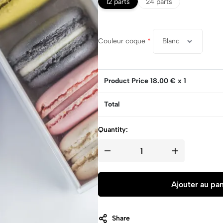
12 parts
24 parts
Couleur coque
*
Product Price
18.00
€ x 1
Total
Quantity:
Ajouter au pan
Share