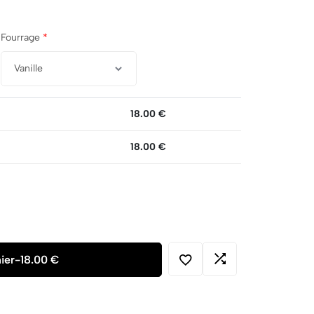
Fourrage
*
18.00
€
18.00
€
ier
-
18.00 €