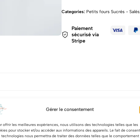
Categories:
Petits fours Sucrés - Salés
Paiement
sécurisé via
Stripe
 la couleur et le parfum souhaité (chocolat, vanille, chocolat praliné
Gérer le consentement
nt le plaisir pour toutes les occasions d’anniversaire, mariage ou en 
r offrir les meilleures expériences, nous utilisons des technologies telles que les
kies pour stocker et/ou accéder aux informations des appareils. Le fait de consent
 technologies nous permettra de traiter des données telles que le comportement