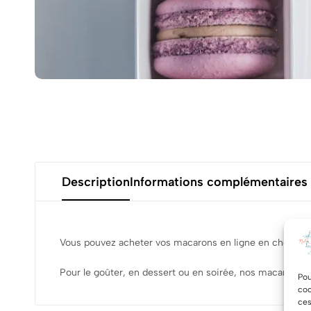
Description
Informations complémentaires
Vous pouvez acheter vos macarons en ligne en choisissant
Pour le goûter, en dessert ou en soirée, nos macarons fo
Pou
coo
ces