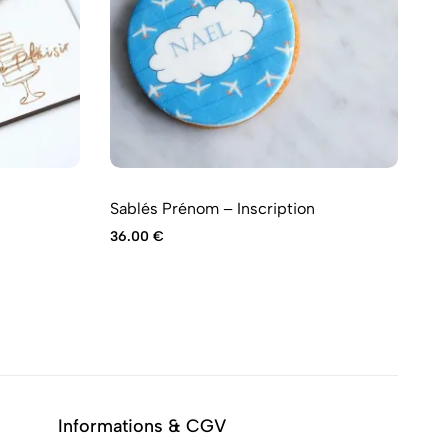
Br
Sablés Prénom – Inscription
46
36.00
€
Informations & CGV