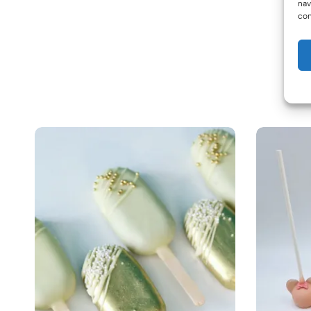
nav
con