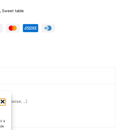
,
Sweet table
, framboise, …)
soirée
ir à
 de