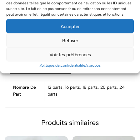
des données telles que le comportement de navigation ou les ID uniques
Categories:
Popcakes - Magnum cake
,
Sweet table
sur ce site. Le fait de ne pas consentir ou de retirer son consentement
Tags:
buffet
,
magnum slice
,
oréo
peut avoir un effet négatif sur certaines caractéristiques et fonctions.
Accepter
Paiement sécurisé via Stripe
Refuser
Voir les préférences
Politique de confidentialité
A propos
Informations complémentaires
Nombre De
12 parts
,
16 parts
,
18 parts
,
20 parts
,
24
Part
parts
Produits similaires