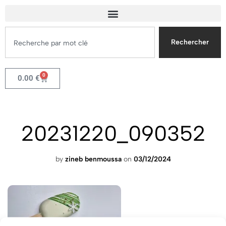
Rechercher
0
0.00
€
20231220_090352
by
zineb benmoussa
on
03/12/2024