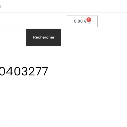
!
0
0.00
€
Rechercher
90403277