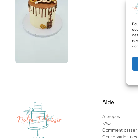
Pou
coo
ces
nav
con
Aide
A propos
FAQ
Comment passer
Conservation des