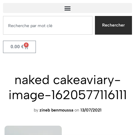
Rechercher
0
0.00
€
naked cakeaviary-
image-1620577116111
by
zineb benmoussa
on
13/07/2021