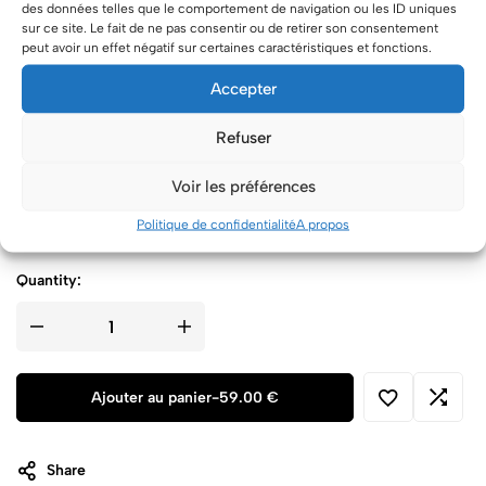
des données telles que le comportement de navigation ou les ID uniques
Décorations
Si vous souhaitez une décoration floral, veuillez cocher cette case
sur ce site. Le fait de ne pas consentir ou de retirer son consentement
Avec fleurs fraîches
[+10.00 €]
peut avoir un effet négatif sur certaines caractéristiques et fonctions.
Plaque Happy Birthday
[+3.00 €]
Accepter
Plaque Je t'aime
[+3.00 €]
2 Bougies fontaines
[+5.00 €]
Refuser
Product Price
59.00
€ x 1
59.00
€
Voir les préférences
Total
Politique de confidentialité
A propos
59.00
€
Quantity:
Ajouter au panier
-
59.00 €
Share