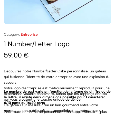
Category:
Entreprise
1 Number/Letter Logo
59.00
€
Découvrez notre Number/Letter Cake personnalisé, un gâteau
qui fusionne l'identité de votre entreprise avec une explosion de
saveurs.
Votre logo d'entreprise est méticuleusement reproduit pour une
Le nombre de part varie en fonction de la forme du chiffre ou de
expérience visuelle captivante, tandis que les toppings choisis
la lettre, il existe deux dimensions possible pour 1 caractère:
par vous ajoutent une touche unique de délice.
6/10 parts ou 16/20 parts
Ce gâteau sur mesure crée un lien gourmand entre votre
marque et son public, offrant une célébration mémorable en
Pour toute demande de personnalisation supplémentaire (plus