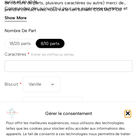
sucre et en style.
de nombre de parts, plusieurs caractères ou autre) merci de
Commandez dès aujourd'hui pour une expérience gustative et
prendre contact avec nous via le lien suivant
CONTACT
Ou
visuelle qui raconte votre histoire d'une manière tout à fait
directement par mail : contact@notreplaisir.fr
Show More
délicieuse.
Nombre De Part
18/20 parts
8/10 parts
Caractéres
*
Entrer les chiffres ou lettres
Biscuit
*
crème
*
Gérer le consentement
Toppings
*
Fruits rouges
Chocolats
Pour offrir les meilleures expériences, nous utilisons des technologies
telles que les cookies pour stocker et/ou accéder aux informations des
Macarons
Meringues
Bonbons
appareils. Le fait de consentir à ces technologies nous permettra de traiter