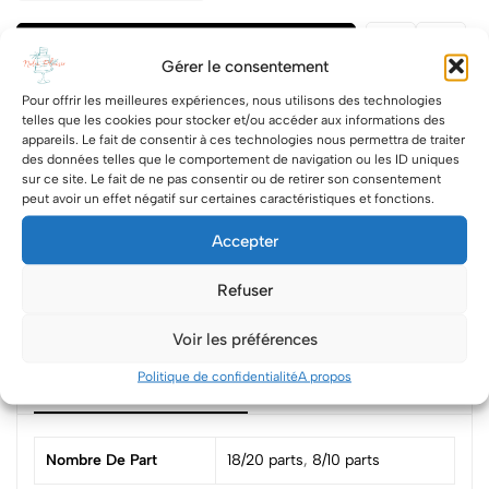
Ajouter au panier
-
59.00 €
Gérer le consentement
Pour offrir les meilleures expériences, nous utilisons des technologies
Share
telles que les cookies pour stocker et/ou accéder aux informations des
appareils. Le fait de consentir à ces technologies nous permettra de traiter
des données telles que le comportement de navigation ou les ID uniques
Category:
Number cake
sur ce site. Le fait de ne pas consentir ou de retirer son consentement
peut avoir un effet négatif sur certaines caractéristiques et fonctions.
Tags:
letter cake
,
Number cake
Accepter
Paiement sécurisé via Stripe
Refuser
Voir les préférences
Politique de confidentialité
A propos
Informations complémentaires
Nombre De Part
18/20 parts
,
8/10 parts