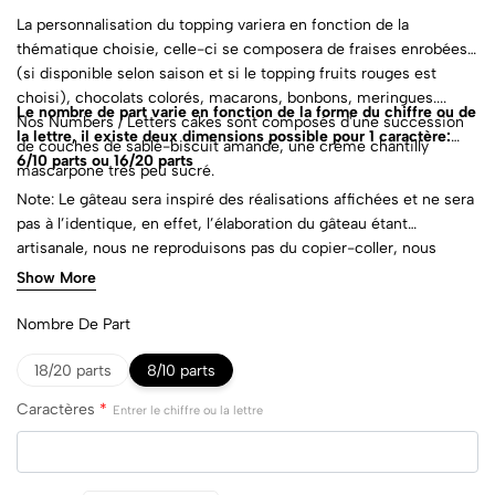
La personnalisation du topping variera en fonction de la
thématique choisie, celle-ci se composera de fraises enrobées
(si disponible selon saison et si le topping fruits rouges est
choisi), chocolats colorés, macarons, bonbons, meringues....
Le nombre de part varie en fonction de la forme du chiffre ou de
Nos Numbers / Letters cakes sont composés d'une succession
la lettre, il existe deux dimensions possible pour 1 caractère:
de couches de sablé-biscuit amande, une crème chantilly
6/10 parts ou 16/20 parts
mascarpone très peu sucré.
Note: Le gâteau sera inspiré des réalisations affichées et ne sera
pas à l’identique, en effet, l’élaboration du gâteau étant
artisanale, nous ne reproduisons pas du copier-coller, nous
favorisons un design unique à chaque client.
Show More
Nombre De Part
18/20 parts
8/10 parts
Caractères
*
Entrer le chiffre ou la lettre