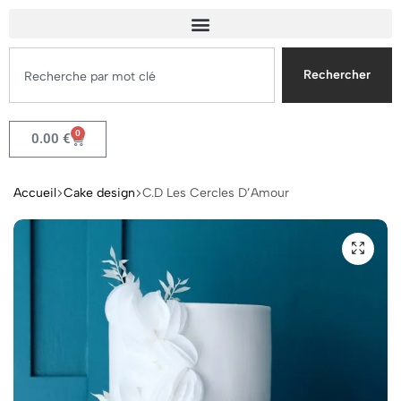
Rechercher
0
0.00
€
Accueil
Cake design
C.D Les Cercles D’Amour