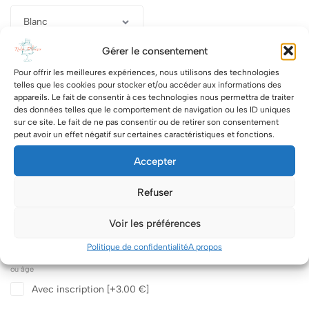
Gérer le consentement
Description
Thème, code couleur....
Pour offrir les meilleures expériences, nous utilisons des technologies
telles que les cookies pour stocker et/ou accéder aux informations des
appareils. Le fait de consentir à ces technologies nous permettra de traiter
des données telles que le comportement de navigation ou les ID uniques
Suppléments
Croquant Chocolat Blanc
[+9.00 €]
sur ce site. Le fait de ne pas consentir ou de retirer son consentement
peut avoir un effet négatif sur certaines caractéristiques et fonctions.
Croquant Chocolat Noir
[+9.00 €]
Croquant Feuillantine Chocolat praliné
[+9.00 €]
Accepter
Croquant Amandes grilées
[+8.00 €]
Topper Happy Birthday
[+4.00 €]
Refuser
Topper OH BABY
[+4.00 €]
Topper Mariés
[+4.00 €]
Voir les préférences
2 Bougies Fontaines
[+5.00 €]
Politique de confidentialité
A propos
Inscription
Cochez la case "Avec inscription" si vous souhaitez inscrire prénom
ou âge
Avec inscription
[+3.00 €]