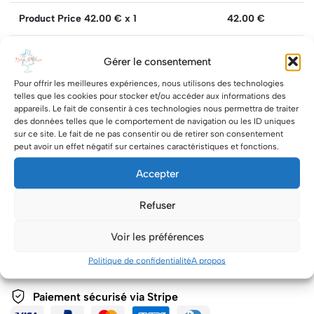
Product Price
42.00
€ x 1
42.00
€
Total
42.00
€
Gérer le consentement
Pour offrir les meilleures expériences, nous utilisons des technologies
Quantity:
telles que les cookies pour stocker et/ou accéder aux informations des
appareils. Le fait de consentir à ces technologies nous permettra de traiter
des données telles que le comportement de navigation ou les ID uniques
sur ce site. Le fait de ne pas consentir ou de retirer son consentement
peut avoir un effet négatif sur certaines caractéristiques et fonctions.
Ajouter au panier
-
42.00 €
Accepter
Refuser
Share
Voir les préférences
Categories:
Cupcake
,
Entreprise
,
Number cake
,
Popcakes -
Magnum cake
,
Sablé
,
Sweet table
,
Wedding cake
Politique de confidentialité
A propos
Paiement sécurisé via Stripe