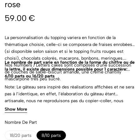
rose
59.00
€
La personnalisation du topping variera en fonction de la
thématique choisie, celle-ci se composera de fraises enrobées
(si disponible selon saison et si le topping fruits rouges est
choisi), chocolats colorés, macarons, bonbons, meringues....
Le nombre de part varie en fonction de la forme du chiffre ou de
Nos Numbers / Letters cakes sont composés d'une succession
la lettre, il existe deux dimensions possible pour 1 caractère:
de couches de sablé-biscuit amande, une crème chantilly
6/10 parts ou 16/20 parts
mascarpone très peu sucré.
Note: Le gâteau sera inspiré des réalisations affichées et ne sera
pas à l’identique, en effet, l’élaboration du gâteau étant
artisanale, nous ne reproduisons pas du copier-coller, nous
favorisons un design unique à chaque client.
Show More
Nombre De Part
18/20 parts
8/10 parts