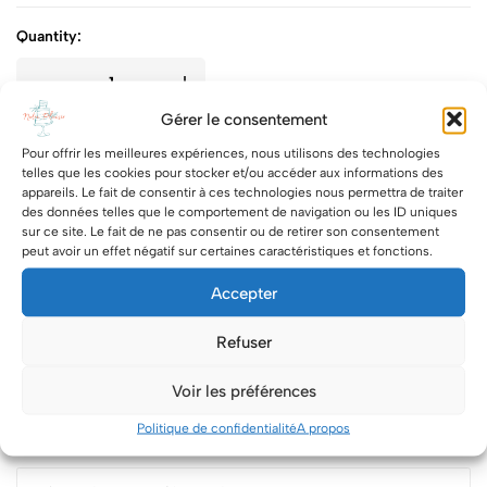
Quantity:
Gérer le consentement
Ajouter au panier
-
59.00 €
Pour offrir les meilleures expériences, nous utilisons des technologies
telles que les cookies pour stocker et/ou accéder aux informations des
appareils. Le fait de consentir à ces technologies nous permettra de traiter
des données telles que le comportement de navigation ou les ID uniques
Share
sur ce site. Le fait de ne pas consentir ou de retirer son consentement
peut avoir un effet négatif sur certaines caractéristiques et fonctions.
Category:
Number cake
Accepter
Tags:
letter cake
,
Number cake
Refuser
Paiement sécurisé via Stripe
Voir les préférences
Politique de confidentialité
A propos