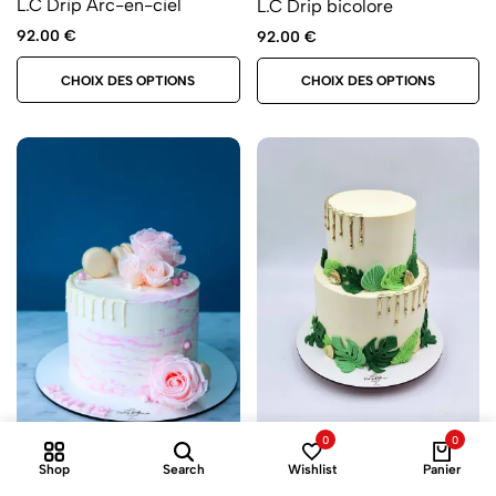
L.C Drip Arc-en-ciel
L.C Drip bicolore
92.00
€
92.00
€
CHOIX DES OPTIONS
CHOIX DES OPTIONS
0
0
Shop
Search
Wishlist
Panier