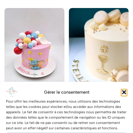
Gérer le consentement
Pour offrir les meilleures expériences, nous utilisons des technologies
L.C Ballons Dumbo
L.C Baptême Communion
telles que les cookies pour stocker et/ou accéder aux informations des
Calice
appareils. Le fait de consentir à ces technologies nous permettra de traiter
96.00
€
des données telles que le comportement de navigation ou les ID uniques
89.00
€
sur ce site. Le fait de ne pas consentir ou de retirer son consentement
CHOIX DES OPTIONS
peut avoir un effet négatif sur certaines caractéristiques et fonctions.
CHOIX DES OPTIONS