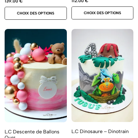
112.00
€
139.00
€
CHOIX DES OPTIONS
CHOIX DES OPTIONS
L.C Dinosaure – Dinotrain
L.C Descente de Ballons
Ours