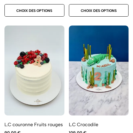
CHOIX DES OPTIONS
CHOIX DES OPTIONS
L.C couronne Fruits rouges
L.C Crocodile
90.00
€
109.00
€