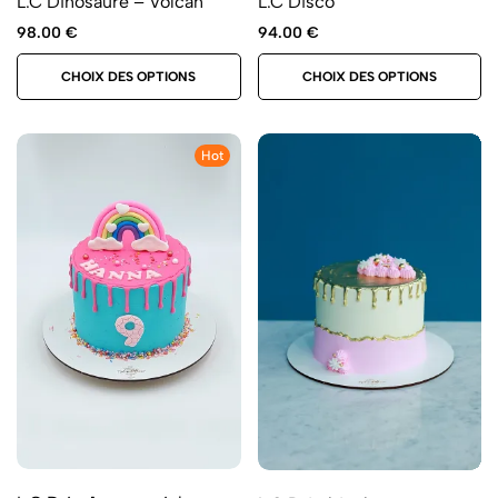
L.C Dinosaure – Volcan
L.C Disco
98.00
€
94.00
€
CHOIX DES OPTIONS
CHOIX DES OPTIONS
Hot